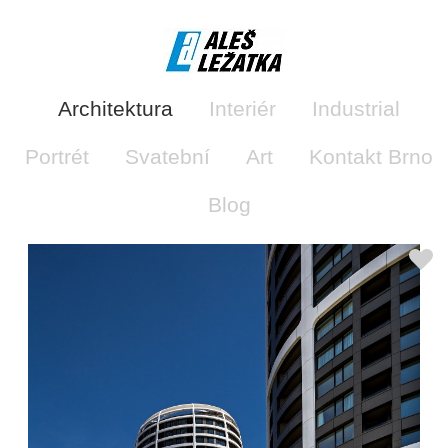
Architektura
Interiér
Industrial
Portrét
Svatební
Art
Kontakt Brno
Blog