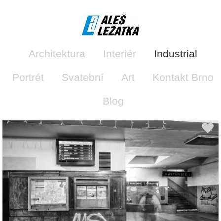
Architektura
Interiér
Industrial
Portrét
Svatební
Art
Kontakt Brno
Blog