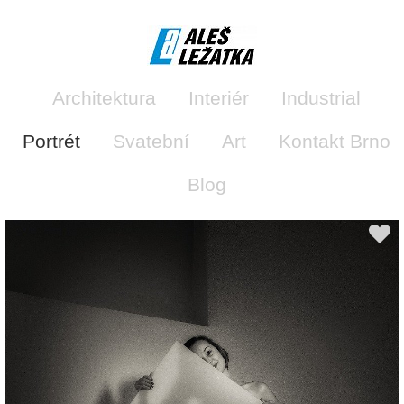
Architektura
Interiér
Industrial
Portrét
Svatební
Art
Kontakt Brno
Blog