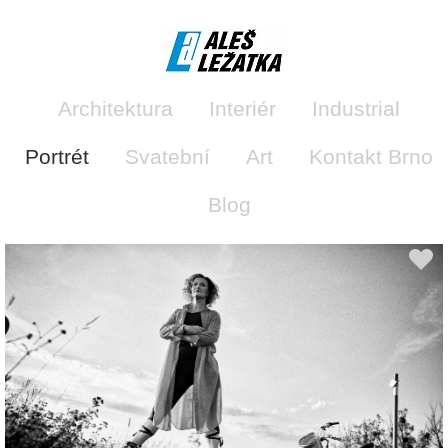
Architektura
Interiér
Industrial
Portrét
Svatební
Art
Kontakt Brno
Blog