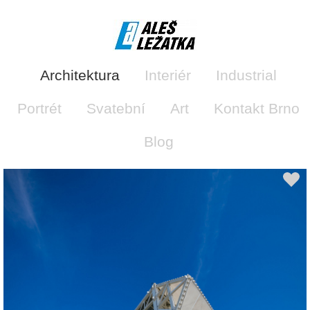
Architektura
Interiér
Industrial
Portrét
Svatební
Art
Kontakt Brno
Blog