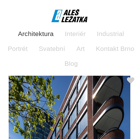
Architektura
Interiér
Industrial
Portrét
Svatební
Art
Kontakt Brno
Blog