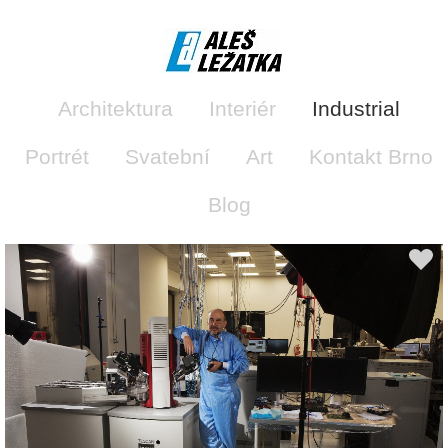
Architektura
Interiér
Industrial
Portrét
Svatební
Art
Kontakt Brno
Blog