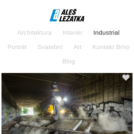
Architektura
Interiér
Industrial
Portrét
Svatební
Art
Kontakt Brno
Blog